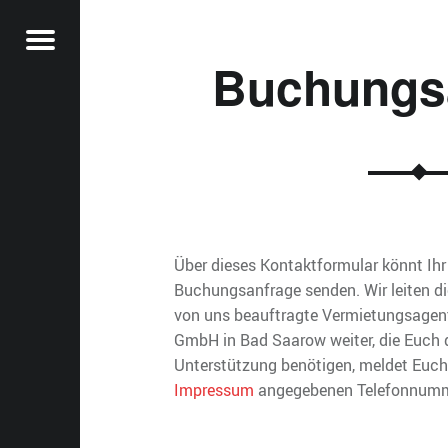
Menu
Buchungs
ER
AD SAAROW
FENTHALT
BAD
AROW
Über dieses Kontaktformular könnt Ih
Buchungsanfrage senden. Wir leiten di
t
von uns beauftragte Vermietungsagen
GmbH in Bad Saarow weiter, die Euch da
Unterstützung benötigen, meldet Euch 
Impressum
angegebenen Telefonnumm