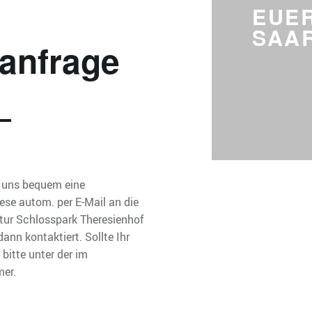
BUCHUNGSANFRAGE – EUER AUFENTHALT IN BAD SAAROW
EUER
SAA
anfrage
Entspannt Euch
r uns bequem eine
ese autom. per E-Mail an die
tur Schlosspark Theresienhof
nn kontaktiert. Sollte Ihr
bitte unter der im
er.