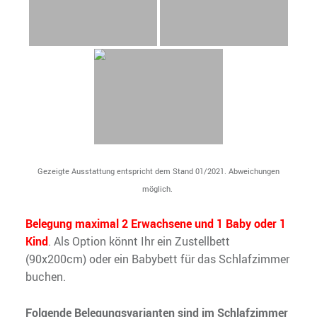
etter Bad Saarow
Sonntag, 09.08.2026
13 / 31°C
Sonnig
Di, 11.08.
Mi, 12.08.
12 / 22°C
10 / 23°C
Leicht bewölkt
Leicht bewölkt
Aktuelles Wetter ansehen
Gezeigte Ausstattung entspricht dem Stand 01/2021. Abweichungen
möglich.
Belegung maximal 2 Erwachsene und 1 Baby oder 1
Kind
.
Als Option könnt Ihr ein Zustellbett
(90x200cm) oder ein Babybett für das Schlafzimmer
buchen.
Folgende Belegungsvarianten sind im Schlafzimmer